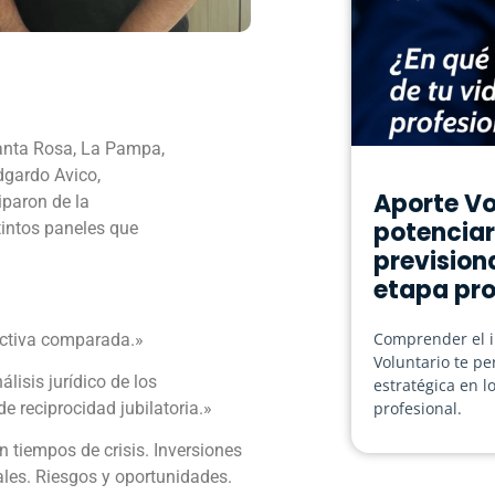
Santa Rosa, La Pampa,
Edgardo Avico,
Aporte Vo
iparon de la
potenciar
tintos paneles que
prevision
etapa pro
Comprender el i
ectiva comparada.»
Voluntario te pe
lisis jurídico de los
estratégica en l
de reciprocidad jubilatoria.»
profesional.
n tiempos de crisis. Inversiones
nales. Riesgos y oportunidades.